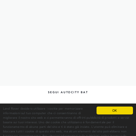
SEGUI
AUTOCITY BAT
JAGUAR LAND ROVER
Land Rover desidera utilizzare i cookie per memorizzare
OK
informazioni sul tuo computer che ci consentiranno di
migliorare il nostro sito web e ci permetteranno di offrirti pubblicità di prodotti e servizi
basate sui tuoi interessi. Uno dei cookie che utilizziamo è fondamentale per il
AUTOCITY BAT Srl
funzionamento di alcune parti del sito e ti è stato già inviato. L'utente può eliminare e
Via Trani, 324 - 76121 Barletta (BT) - Tel. 0883 341911 - P. IVA 07476100727
bloccare tutti i cookie di questo sito web, ma alcuni elementi del sito potrebbero non